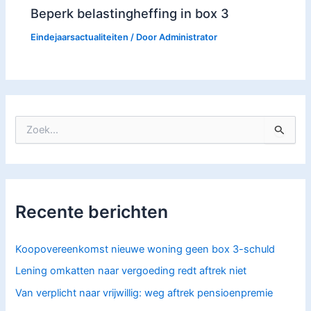
Beperk belastingheffing in box 3
Eindejaarsactualiteiten
/ Door
Administrator
Z
o
e
k
n
a
Recente berichten
a
r
:
Koopovereenkomst nieuwe woning geen box 3-schuld
Lening omkatten naar vergoeding redt aftrek niet
Van verplicht naar vrijwillig: weg aftrek pensioenpremie