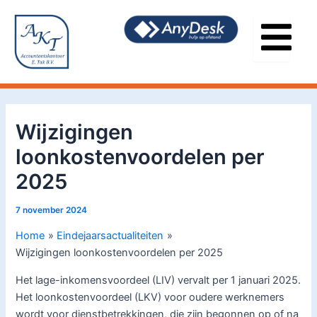
Ga
Bericht
naar
navigatie
de
inhoud
Wijzigingen
loonkostenvoordelen per
2025
7 november 2024
Home
Eindejaarsactualiteiten
Wijzigingen loonkostenvoordelen per 2025
Het lage-inkomensvoordeel (LIV) vervalt per 1 januari 2025.
Het loonkostenvoordeel (LKV) voor oudere werknemers
wordt voor dienstbetrekkingen, die zijn begonnen op of na