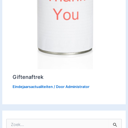
Giftenaftrek
Eindejaarsactualiteiten
/ Door
Administrator
Z