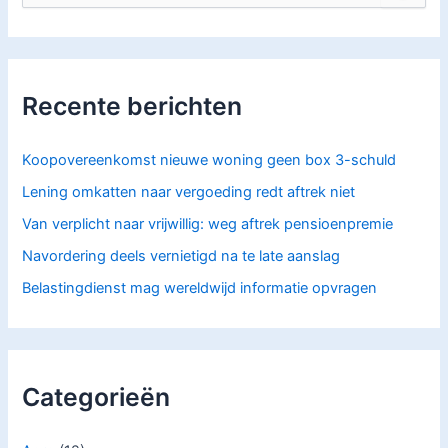
o
e
k
n
a
Recente berichten
a
r
:
Koopovereenkomst nieuwe woning geen box 3-schuld
Lening omkatten naar vergoeding redt aftrek niet
Van verplicht naar vrijwillig: weg aftrek pensioenpremie
Navordering deels vernietigd na te late aanslag
Belastingdienst mag wereldwijd informatie opvragen
Categorieën