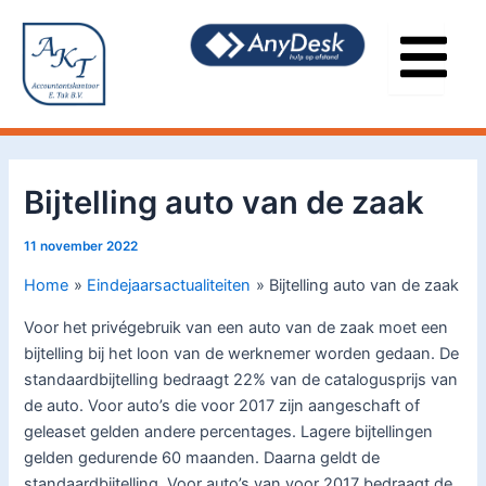
Ga
Bericht
naar
navigatie
de
inhoud
Bijtelling auto van de zaak
11 november 2022
Home
Eindejaarsactualiteiten
Bijtelling auto van de zaak
Voor het privégebruik van een auto van de zaak moet een
bijtelling bij het loon van de werknemer worden gedaan. De
standaardbijtelling bedraagt 22% van de catalogusprijs van
de auto. Voor auto’s die voor 2017 zijn aangeschaft of
geleaset gelden andere percentages. Lagere bijtellingen
gelden gedurende 60 maanden. Daarna geldt de
standaardbijtelling. Voor auto’s van voor 2017 bedraagt de