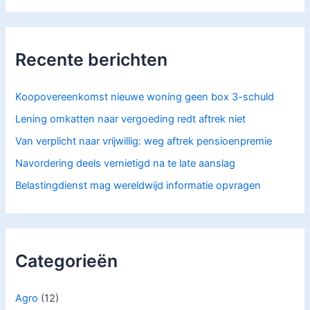
e
k
n
a
Recente berichten
a
r
:
Koopovereenkomst nieuwe woning geen box 3-schuld
Lening omkatten naar vergoeding redt aftrek niet
Van verplicht naar vrijwillig: weg aftrek pensioenpremie
Navordering deels vernietigd na te late aanslag
Belastingdienst mag wereldwijd informatie opvragen
Categorieën
Agro
(12)