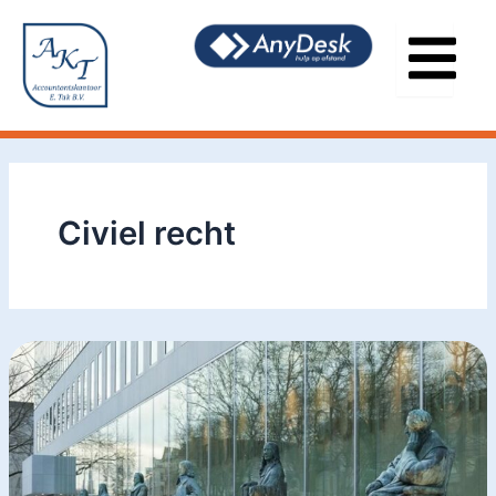
Ga
naar
de
inhoud
Civiel recht