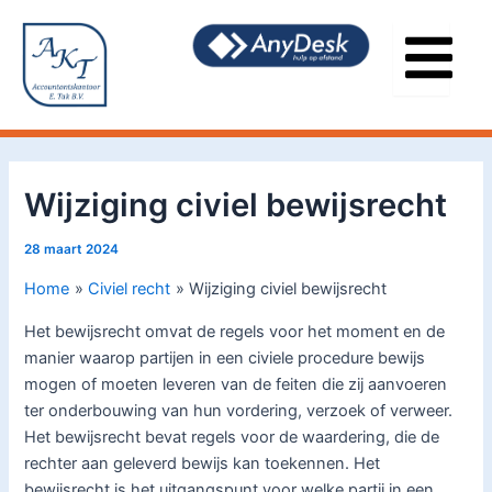
Ga
Bericht
naar
navigatie
de
inhoud
Wijziging civiel bewijsrecht
28 maart 2024
Home
Civiel recht
Wijziging civiel bewijsrecht
Het bewijsrecht omvat de regels voor het moment en de
manier waarop partijen in een civiele procedure bewijs
mogen of moeten leveren van de feiten die zij aanvoeren
ter onderbouwing van hun vordering, verzoek of verweer.
Het bewijsrecht bevat regels voor de waardering, die de
rechter aan geleverd bewijs kan toekennen. Het
bewijsrecht is het uitgangspunt voor welke partij in een