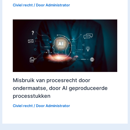
Civiel recht
/ Door
Administrator
Misbruik van procesrecht door
ondermaatse, door AI geproduceerde
processtukken
Civiel recht
/ Door
Administrator