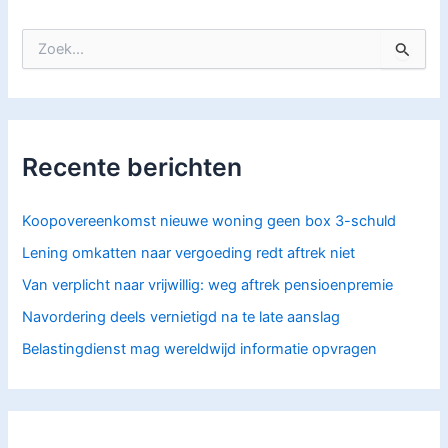
Z
o
e
k
n
a
Recente berichten
a
r
:
Koopovereenkomst nieuwe woning geen box 3-schuld
Lening omkatten naar vergoeding redt aftrek niet
Van verplicht naar vrijwillig: weg aftrek pensioenpremie
Navordering deels vernietigd na te late aanslag
Belastingdienst mag wereldwijd informatie opvragen