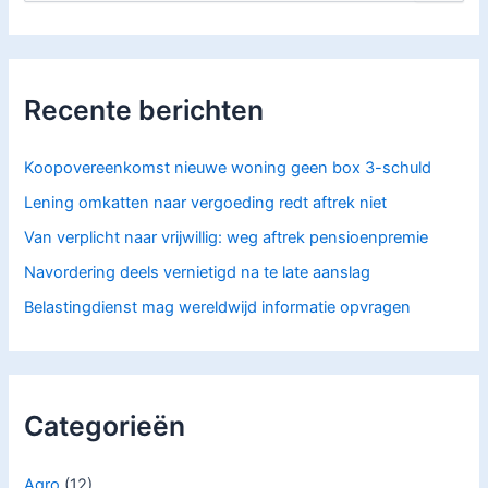
o
e
k
n
a
Recente berichten
a
r
:
Koopovereenkomst nieuwe woning geen box 3-schuld
Lening omkatten naar vergoeding redt aftrek niet
Van verplicht naar vrijwillig: weg aftrek pensioenpremie
Navordering deels vernietigd na te late aanslag
Belastingdienst mag wereldwijd informatie opvragen
Categorieën
Agro
(12)