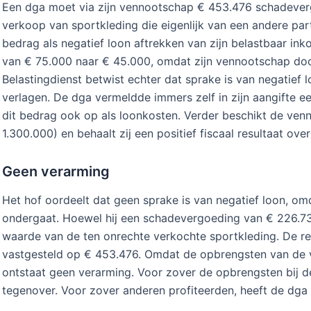
Een dga moet via zijn vennootschap € 453.476 schadeve
verkoop van sportkleding die eigenlijk van een andere parti
bedrag als negatief loon aftrekken van zijn belastbaar inko
van € 75.000 naar € 45.000, omdat zijn vennootschap door
Belastingdienst betwist echter dat sprake is van negatief lo
verlagen. De dga vermeldde immers zelf in zijn aangifte 
dit bedrag ook op als loonkosten. Verder beschikt de ve
1.300.000) en behaalt zij een positief fiscaal resultaat ov
Geen verarming
Het hof oordeelt dat geen sprake is van negatief loon, o
ondergaat. Hoewel hij een schadevergoeding van € 226.73
waarde van de ten onrechte verkochte sportkleding. De 
vastgesteld op € 453.476. Omdat de opbrengsten van de v
ontstaat geen verarming. Voor zover de opbrengsten bij d
tegenover. Voor zover anderen profiteerden, heeft de dga 