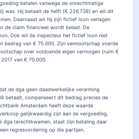
rgoeding betalen vanwege de onrechtmatige
j was. Hij betaalt de helft (€ 226.738) en wil dit
men. Daarnaast wil hij zijn fictief loon verlagen
 de claim financieel wordt belast. De
on. Ook wil de inspecteur het fictief loon niet
een bedrag van € 75.000. Zijn vennootschap voerde
nnootschap over voldoende eigen vermogen (ruim €
er 2017 van € 70.000.
mdat de dga geen daadwerkelijke verarming
8 betaalt, compenseert dit bedrag precies de
rechtbank Amsterdam heeft deze waarde
erkoop gelijkwaardig zijn aan de vergoeding,
e dga terechtkwamen, staat zijn betaling daar
een regresvordering op die partijen.