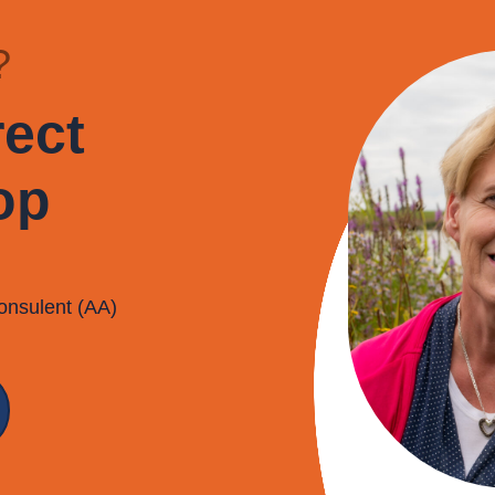
?
ect
op
onsulent (AA)