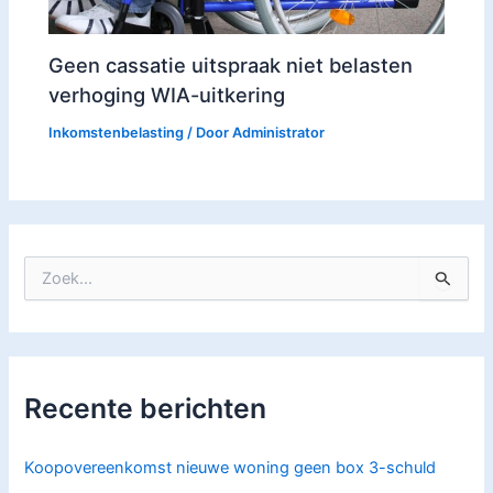
Geen cassatie uitspraak niet belasten
verhoging WIA-uitkering
Inkomstenbelasting
/ Door
Administrator
Z
o
e
k
n
a
Recente berichten
a
r
:
Koopovereenkomst nieuwe woning geen box 3-schuld