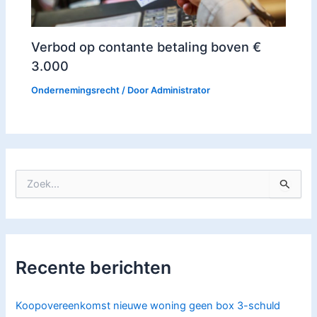
Verbod op contante betaling boven €
3.000
Ondernemingsrecht
/ Door
Administrator
Z
o
e
k
n
a
Recente berichten
a
r
:
Koopovereenkomst nieuwe woning geen box 3-schuld