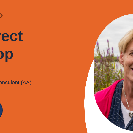
?
ect
op
onsulent (AA)