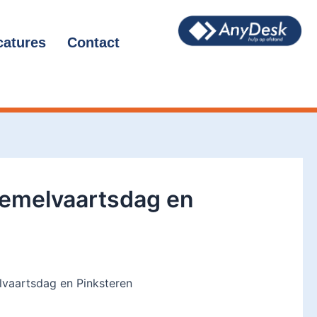
catures
Contact
Hemelvaartsdag en
lvaartsdag en Pinksteren