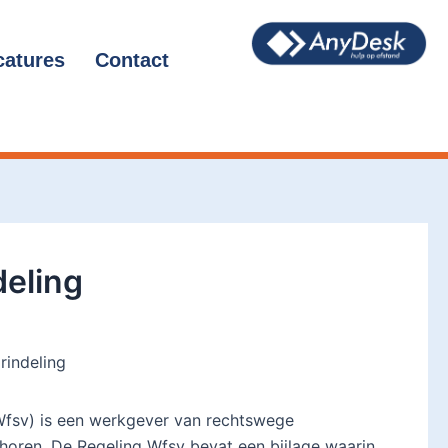
catures
Contact
deling
rindeling
(Wfsv) is een werkgever van rechtswege
horen. De Regeling Wfsv bevat een bijlage waarin