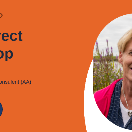
?
ect
op
onsulent (AA)