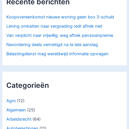
Recente berichten
a
r
:
Koopovereenkomst nieuwe woning geen box 3-schuld
Lening omkatten naar vergoeding redt aftrek niet
Van verplicht naar vrijwillig: weg aftrek pensioenpremie
Navordering deels vernietigd na te late aanslag
Belastingdienst mag wereldwijd informatie opvragen
Categorieën
Agro
(12)
Algemeen
(25)
Arbeidsrecht
(64)
Autobelastingen
(11)