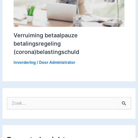
Verruiming betaalpauze
betalingsregeling
(corona)belastingschuld
Invordering
/ Door
Administrator
Z
o
e
k
n
a