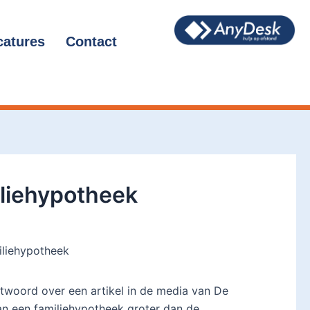
catures
Contact
liehypotheek
iliehypotheek
twoord over een artikel in de media van De
an een familiehypotheek groter dan de