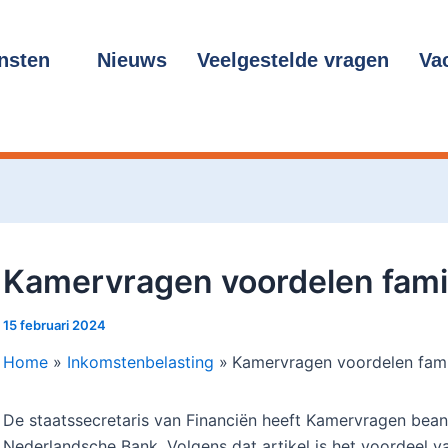
cht
gatie
nsten
Nieuws
Veelgestelde vragen
Va
Kamervragen voordelen fami
15 februari 2024
Home
Inkomstenbelasting
Kamervragen voordelen fam
De staatssecretaris van Financiën heeft Kamervragen bean
Nederlandsche Bank. Volgens dat artikel is het voordeel v