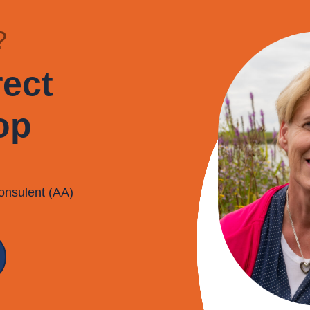
?
ect
op
onsulent (AA)