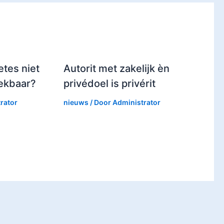
tes niet
Autorit met zakelijk èn
rekbaar?
privédoel is privérit
rator
nieuws
/ Door
Administrator