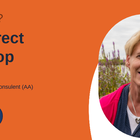
?
ect
op
onsulent (AA)