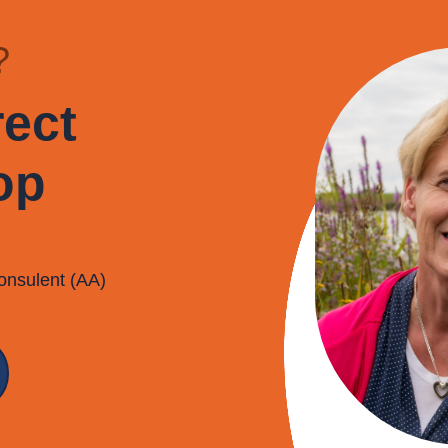
?
ect
op
onsulent (AA)