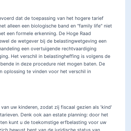
voerd dat de toepassing van het hogere tarief
 alleen een biologische band en "family life" niet
met een formele erkenning. De Hoge Raad
oewel de wetgever bij de belastingwetgeving een
ehandeling een overtuigende rechtvaardiging
ng. Het verschil in belastingheffing is volgens de
bbende in deze procedure niet mogen baten. De
oplossing te vinden voor het verschil in
an uw kinderen, zodat zij fiscaal gezien als 'kind'
arieven. Denk ook aan estate planning: door het
ten kunt u de toekomstige erfbelasting voor uw
zich bewust bent van de juridische status van