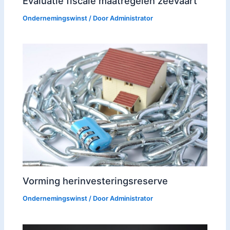
Evaluatie fiscale maatregelen zeevaart
Ondernemingswinst
/ Door
Administrator
Vorming herinvesteringsreserve
Ondernemingswinst
/ Door
Administrator