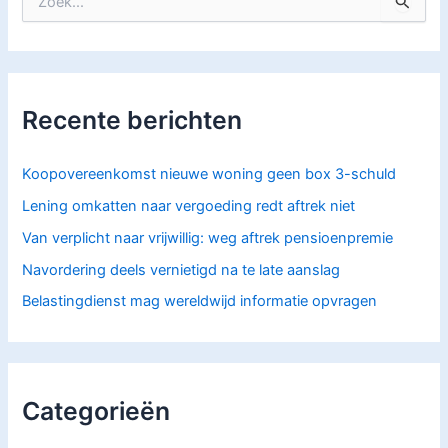
Z
o
e
k
n
a
Recente berichten
a
r
:
Koopovereenkomst nieuwe woning geen box 3-schuld
Lening omkatten naar vergoeding redt aftrek niet
Van verplicht naar vrijwillig: weg aftrek pensioenpremie
Navordering deels vernietigd na te late aanslag
Belastingdienst mag wereldwijd informatie opvragen
Categorieën