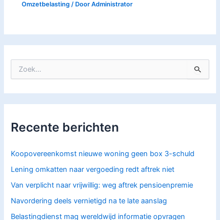
Omzetbelasting
/ Door
Administrator
Z
o
e
k
n
a
Recente berichten
a
r
:
Koopovereenkomst nieuwe woning geen box 3-schuld
Lening omkatten naar vergoeding redt aftrek niet
Van verplicht naar vrijwillig: weg aftrek pensioenpremie
Navordering deels vernietigd na te late aanslag
Belastingdienst mag wereldwijd informatie opvragen