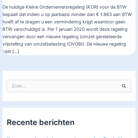
De huidige Kleine Ondernemersregeling (KOR) voor de BTW
bepaalt dat indien u op jaarbasis minder dan € 1.883 aan BTW
hoeft af te dragen u een vermindering krijgt waardoor geen
BTW verschuldigd is. Per 1 januari 2020 wordt deze regeling
vervangen door een nieuwe regeling (omzet gerelateerde
vrijstelling van omzetbelasting (OVOB)). De nieuwe regeling
luidt […]
Z
o
e
k
n
a
Recente berichten
a
r
: