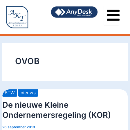
Ga
naar
de
inhoud
OVOB
BTW
nieuws
De nieuwe Kleine
Ondernemersregeling (KOR)
26 september 2019