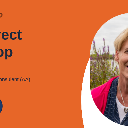
?
ect
op
onsulent (AA)