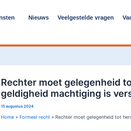
cht
gatie
nsten
Nieuws
Veelgestelde vragen
Va
Rechter moet gelegenheid tot
geldigheid machtiging is ver
15 augustus 2024
Home
Formeel recht
Rechter moet gelegenheid tot hers