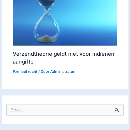
Verzendtheorie geldt niet voor indienen
aangifte
Formeel recht
/ Door
Administrator
Z
o
e
k