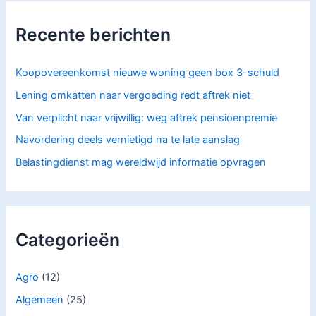
n
a
Recente berichten
a
r
:
Koopovereenkomst nieuwe woning geen box 3-schuld
Lening omkatten naar vergoeding redt aftrek niet
Van verplicht naar vrijwillig: weg aftrek pensioenpremie
Navordering deels vernietigd na te late aanslag
Belastingdienst mag wereldwijd informatie opvragen
Categorieën
Agro
(12)
Algemeen
(25)