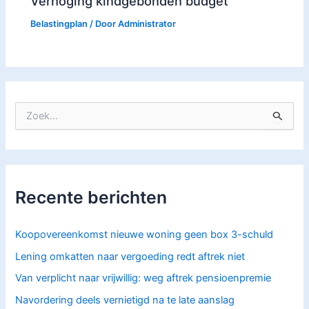
Verhoging kindgebonden budget
Belastingplan
/ Door
Administrator
Z
o
e
k
n
a
Recente berichten
a
r
:
Koopovereenkomst nieuwe woning geen box 3-schuld
Lening omkatten naar vergoeding redt aftrek niet
Van verplicht naar vrijwillig: weg aftrek pensioenpremie
Navordering deels vernietigd na te late aanslag