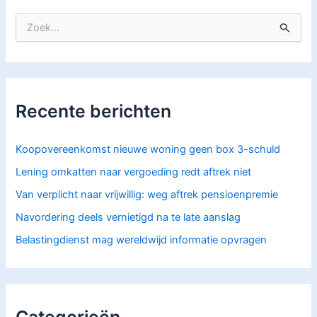
Z
o
e
k
n
a
Recente berichten
a
r
:
Koopovereenkomst nieuwe woning geen box 3-schuld
Lening omkatten naar vergoeding redt aftrek niet
Van verplicht naar vrijwillig: weg aftrek pensioenpremie
Navordering deels vernietigd na te late aanslag
Belastingdienst mag wereldwijd informatie opvragen
Categorieën