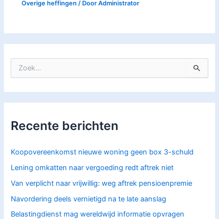
Overige heffingen
/ Door
Administrator
Z
o
e
k
n
a
Recente berichten
a
r
:
Koopovereenkomst nieuwe woning geen box 3-schuld
Lening omkatten naar vergoeding redt aftrek niet
Van verplicht naar vrijwillig: weg aftrek pensioenpremie
Navordering deels vernietigd na te late aanslag
Belastingdienst mag wereldwijd informatie opvragen