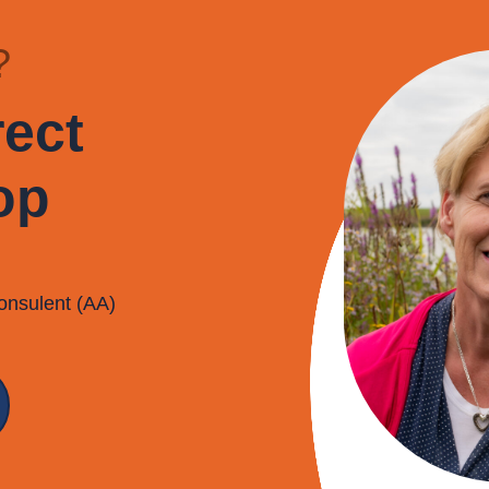
?
ect
op
onsulent (AA)