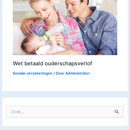
Wet betaald ouderschapsverlof
Sociale verzekeringen
/ Door
Administrator
Z
o
e
k