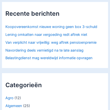
n
a
Recente berichten
a
r
:
Koopovereenkomst nieuwe woning geen box 3-schuld
Lening omkatten naar vergoeding redt aftrek niet
Van verplicht naar vrijwillig: weg aftrek pensioenpremie
Navordering deels vernietigd na te late aanslag
Belastingdienst mag wereldwijd informatie opvragen
Categorieën
Agro
(12)
Algemeen
(25)