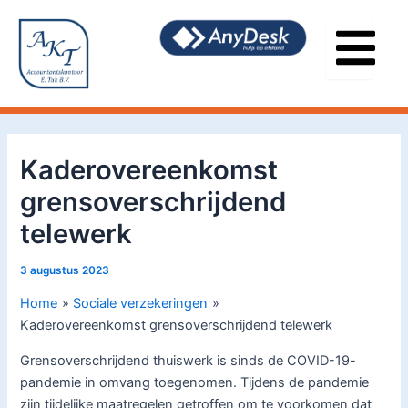
Ga
Bericht
naar
navigatie
de
inhoud
Kaderovereenkomst
grensoverschrijdend
telewerk
3 augustus 2023
Home
Sociale verzekeringen
Kaderovereenkomst grensoverschrijdend telewerk
Grensoverschrijdend thuiswerk is sinds de COVID-19-
pandemie in omvang toegenomen. Tijdens de pandemie
zijn tijdelijke maatregelen getroffen om te voorkomen dat