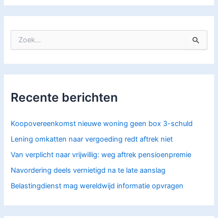
Z
o
e
k
n
a
Recente berichten
a
r
:
Koopovereenkomst nieuwe woning geen box 3-schuld
Lening omkatten naar vergoeding redt aftrek niet
Van verplicht naar vrijwillig: weg aftrek pensioenpremie
Navordering deels vernietigd na te late aanslag
Belastingdienst mag wereldwijd informatie opvragen