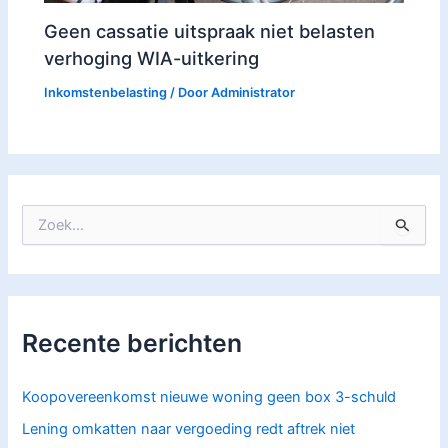
Geen cassatie uitspraak niet belasten
verhoging WIA-uitkering
Inkomstenbelasting
/ Door
Administrator
Z
o
e
k
n
a
Recente berichten
a
r
:
Koopovereenkomst nieuwe woning geen box 3-schuld
Lening omkatten naar vergoeding redt aftrek niet