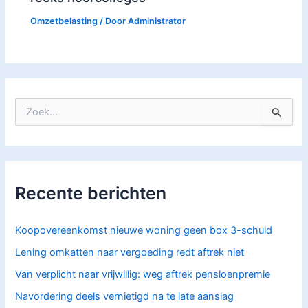
Omzetbelasting
/ Door
Administrator
Z
o
e
k
n
a
Recente berichten
a
r
:
Koopovereenkomst nieuwe woning geen box 3-schuld
Lening omkatten naar vergoeding redt aftrek niet
Van verplicht naar vrijwillig: weg aftrek pensioenpremie
Navordering deels vernietigd na te late aanslag