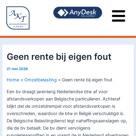
Ga
Bericht
naar
navigatie
de
inhoud
Geen rente bij eigen fout
21 mei 2026
Home
Omzetbelasting
Geen rente bij eigen fout
Een bv draagt jarenlang Nederlandse btw af voor
afstandsverkopen aan Belgische particulieren. Achteraf
blijkt dat de omzetdrempel voor afstandsverkopen is
overschreden, waardoor de btw in België verschuldigd is.
De Belgische Belastingdienst legt naheffingsaanslagen op,
die de bv betaalt. De bv dient vervolgens
suppletieaangiften in en vraagt de in Nederland afgedragen