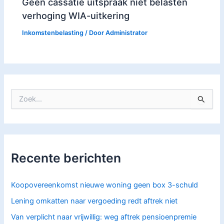
Geen cassatie uitspraak niet belasten
verhoging WIA-uitkering
Inkomstenbelasting
/ Door
Administrator
Z
o
e
k
n
a
Recente berichten
a
r
:
Koopovereenkomst nieuwe woning geen box 3-schuld
Lening omkatten naar vergoeding redt aftrek niet
Van verplicht naar vrijwillig: weg aftrek pensioenpremie