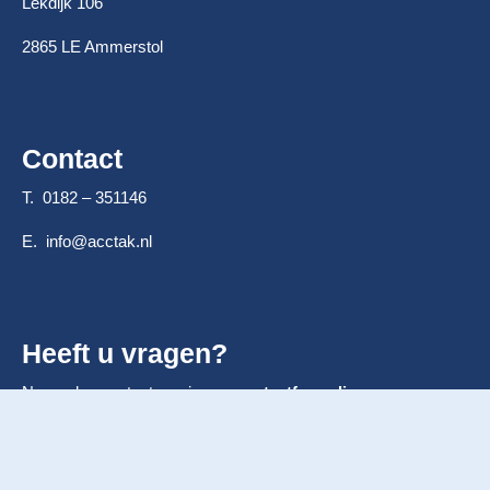
Lekdijk 106
2865 LE Ammerstol
Contact
T. 0182 – 351146
E.
info@acctak.nl
Heeft u vragen?
Neem dan contact op via ons
contactformulier