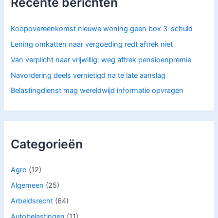
Recente berichten
a
r
:
Koopovereenkomst nieuwe woning geen box 3-schuld
Lening omkatten naar vergoeding redt aftrek niet
Van verplicht naar vrijwillig: weg aftrek pensioenpremie
Navordering deels vernietigd na te late aanslag
Belastingdienst mag wereldwijd informatie opvragen
Categorieën
Agro
(12)
Algemeen
(25)
Arbeidsrecht
(64)
Autobelastingen
(11)