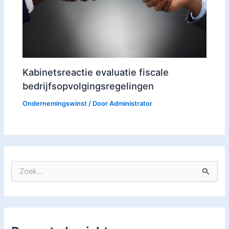
Kabinetsreactie evaluatie fiscale
bedrijfsopvolgingsregelingen
Ondernemingswinst
/ Door
Administrator
Z
o
e
k
n
a