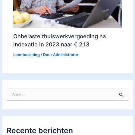
Onbelaste thuiswerkvergoeding na
indexatie in 2023 naar € 2,13
Loonbelasting
/ Door
Administrator
Z
o
e
k
n
a
Recente berichten
a