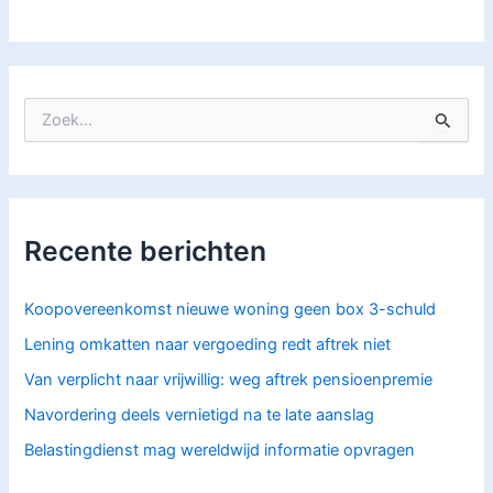
Z
o
e
k
n
a
Recente berichten
a
r
:
Koopovereenkomst nieuwe woning geen box 3-schuld
Lening omkatten naar vergoeding redt aftrek niet
Van verplicht naar vrijwillig: weg aftrek pensioenpremie
Navordering deels vernietigd na te late aanslag
Belastingdienst mag wereldwijd informatie opvragen