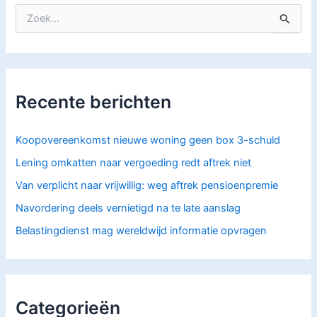
Z
o
e
k
n
a
Recente berichten
a
r
:
Koopovereenkomst nieuwe woning geen box 3-schuld
Lening omkatten naar vergoeding redt aftrek niet
Van verplicht naar vrijwillig: weg aftrek pensioenpremie
Navordering deels vernietigd na te late aanslag
Belastingdienst mag wereldwijd informatie opvragen
Categorieën