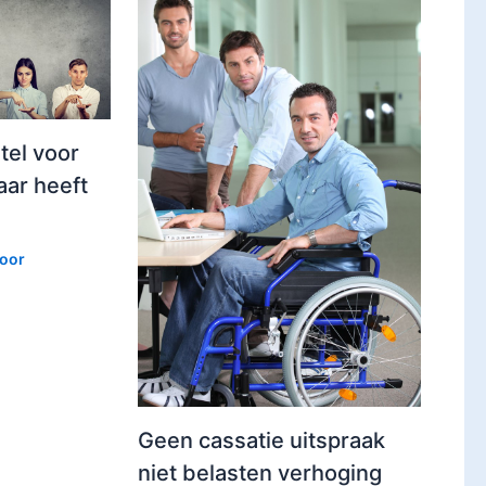
tel voor
aar heeft
Door
Geen cassatie uitspraak
niet belasten verhoging