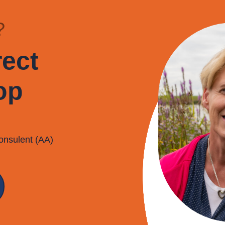
?
ect
op
onsulent (AA)