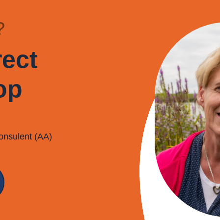
?
ect
op
onsulent (AA)