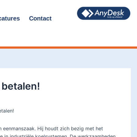
catures
Contact
 betalen!
talen!
n eenmanszaak. Hij houdt zich bezig met het
tie in industriële koelsystemen. De werkzaamheden