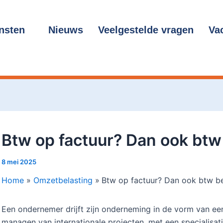
cht
gatie
nsten
Nieuws
Veelgestelde vragen
Va
Btw op factuur? Dan ook btw
8 mei 2025
Home
Omzetbelasting
Btw op factuur? Dan ook btw be
Een ondernemer drijft zijn onderneming in de vorm van ee
managen van internationale projecten, met een specialisa