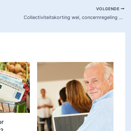
VOLGENDE
Collectiviteitskorting wel, concernregeling niet toegestaan bij reisfaciliteiten NS
or
t?