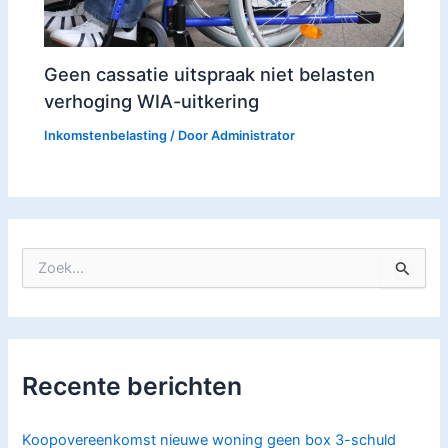
Geen cassatie uitspraak niet belasten
verhoging WIA-uitkering
Inkomstenbelasting
/ Door
Administrator
Z
o
e
k
n
a
Recente berichten
a
r
:
Koopovereenkomst nieuwe woning geen box 3-schuld