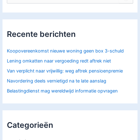
o
e
k
n
a
Recente berichten
a
r
:
Koopovereenkomst nieuwe woning geen box 3-schuld
Lening omkatten naar vergoeding redt aftrek niet
Van verplicht naar vrijwillig: weg aftrek pensioenpremie
Navordering deels vernietigd na te late aanslag
Belastingdienst mag wereldwijd informatie opvragen
Categorieën